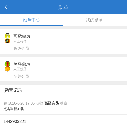
勋章
勋章中心
我的勋章
高级会员
人工授予
高级会员
至尊会员
人工授予
至尊会员
勋章记录
在 2026-6-28 17:36 获得
高级会员
勋章
点击重新加载
1443903221